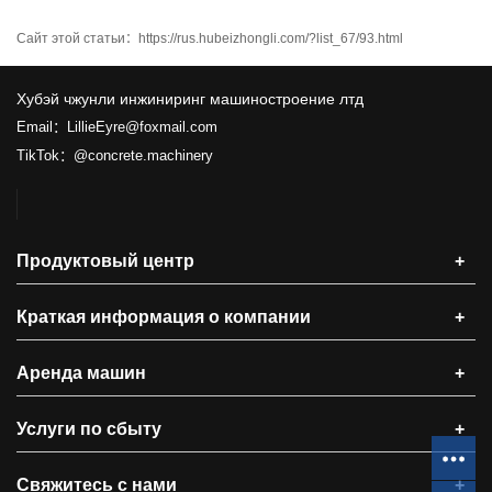
Сайт этой статьи：
https://rus.hubeizhongli.com/?list_67/93.html
Хубэй чжунли инжиниринг машиностроение лтд
Email：LillieEyre@foxmail.com
TikTok：@concrete.machinery
Продуктовый центр
+
Краткая информация о компании
+
Аренда машин
+
Услуги по сбыту
+
Свяжитесь с нами
+