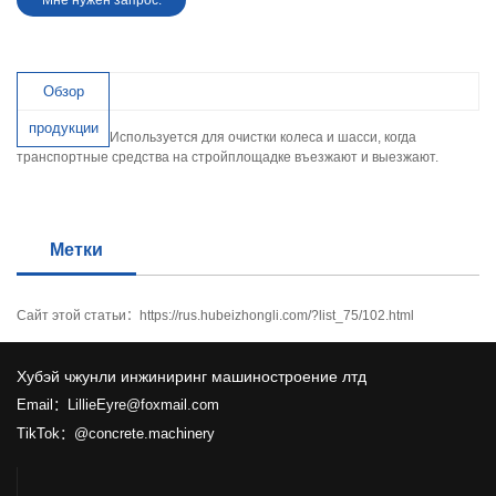
Мне нужен запрос.
Обзор
продукции
Используется для очистки колеса и шасси, когда
транспортные средства на стройплощадке въезжают и выезжают.
Метки
Сайт этой статьи：
https://rus.hubeizhongli.com/?list_75/102.html
Хубэй чжунли инжиниринг машиностроение лтд
Email：LillieEyre@foxmail.com
TikTok：@concrete.machinery