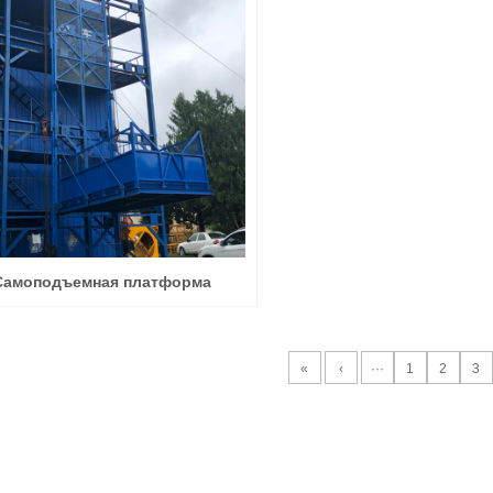
Самоподъемная платформа
«
‹
···
1
2
3